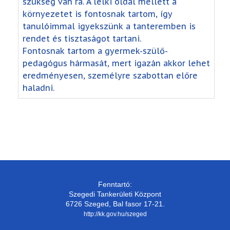
szükség van rá. A lelki oldal mellett a
környezetet is fontosnak tartom, így
tanulóimmal igyekszünk a tanteremben is
rendet és tisztaságot tartani.
Fontosnak tartom a gyermek-szülő-
pedagógus hármasát, mert igazán akkor lehet
eredményesen, személyre szabottan előre
haladni.
Fenntartó:
Szegedi Tankerületi Központ
6726 Szeged, Bal fasor 17-21.
http://kk.gov.hu/szeged