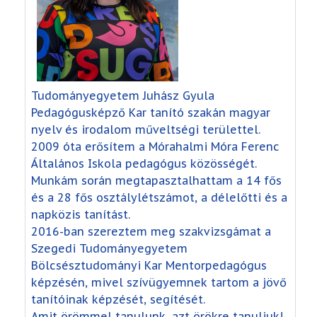
Tudományegyetem Juhász Gyula
Pedagógusképző Kar tanító szakán magyar
nyelv és irodalom műveltségi területtel.
2009 óta erősítem a Mórahalmi Móra Ferenc
Általános Iskola pedagógus közösségét.
Munkám során megtapasztalhattam a 14 fős
és a 28 fős osztálylétszámot, a délelőtti és a
napközis tanítást.
2016-ban szereztem meg szakvizsgámat a
Szegedi Tudományegyetem
Bölcsésztudományi Kar Mentorpedagógus
képzésén, mivel szívügyemnek tartom a jövő
tanítóinak képzését, segítését.
Amit örömmel tanulunk, azt örökre tanuljuk!-