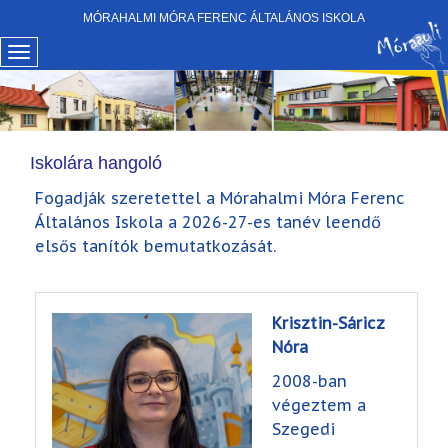
MÓRAHALMI MÓRA FERENC ÁLTALÁNOS ISKOLA
Iskolára hangoló
Fogadják szeretettel a Mórahalmi Móra Ferenc
Általános Iskola a 2026-27-es tanév leendő
elsős tanítók bemutatkozását.
Krisztin-Sáricz
Nóra
2008-ban
végeztem a
Szegedi