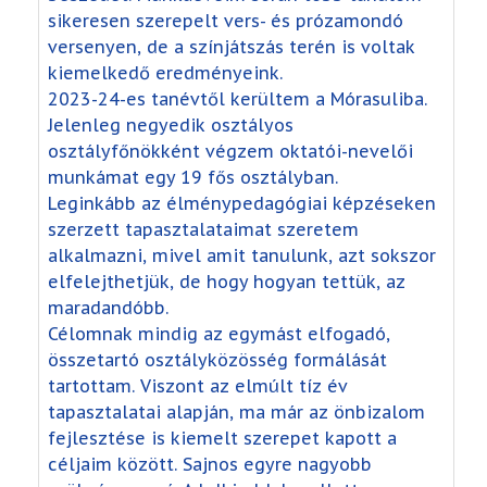
sikeresen szerepelt vers- és prózamondó
versenyen, de a színjátszás terén is voltak
kiemelkedő eredményeink.
2023-24-es tanévtől kerültem a Mórasuliba.
Jelenleg negyedik osztályos
osztályfőnökként végzem oktatói-nevelői
munkámat egy 19 fős osztályban.
Leginkább az élménypedagógiai képzéseken
szerzett tapasztalataimat szeretem
alkalmazni, mivel amit tanulunk, azt sokszor
elfelejthetjük, de hogy hogyan tettük, az
maradandóbb.
Célomnak mindig az egymást elfogadó,
összetartó osztályközösség formálását
tartottam. Viszont az elmúlt tíz év
tapasztalatai alapján, ma már az önbizalom
fejlesztése is kiemelt szerepet kapott a
céljaim között. Sajnos egyre nagyobb