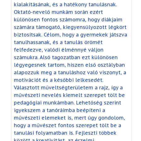
kialakításának, és a hatékony tanulásnak.
Oktató-nevelő munkám során ezért
különösen fontos számomra, hogy diákjaim
számára támogató, kiegyensúlyozott légkört
biztosítsak. Célom, hogy a gyermekek játszva
tanulhassanak, és a tanulás örömét
felfedezve, valódi élménnyé váljon
számukra. Alsó tagozatban ezt különösen
légyegesnek tartom, hiszen első osztályban
alapozzuk meg a tanuláshoz való viszonyt, a
motivációt és a későbbi lelkesedét.
Választott műveltségterületem a rajz, így a
művészeti nevelés kiemelt szerepet tölt be
pedagógiai munkámban. Lehetőség szerint
igyekszem a tanóráimba beépíteni a
művészeti elemeket is, mert úgy gondolom,
hogy a művészet fontos szerepet tölt be a
tanulási folyamatban is. Fejleszti többek
között a kreativitást, az érzelmi