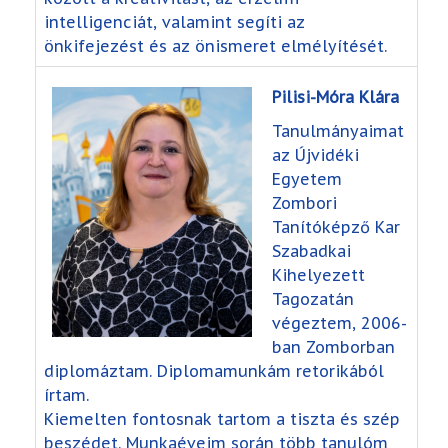
intelligenciát, valamint segíti az
önkifejezést és az önismeret elmélyítését.
Pilisi-Móra Klára
Tanulmányaimat
az Újvidéki
Egyetem
Zombori
Tanítóképző Kar
Szabadkai
Kihelyezett
Tagozatán
végeztem, 2006-
ban Zomborban
diplomáztam. Diplomamunkám retorikából
írtam.
Kiemelten fontosnak tartom a tiszta és szép
beszédet. Munkaéveim során több tanulóm