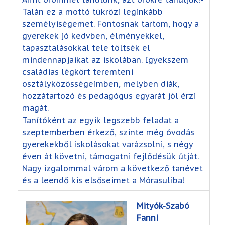
Talán ez a mottó tükrözi leginkább
személyiségemet. Fontosnak tartom, hogy a
gyerekek jó kedvben, élményekkel,
tapasztalásokkal tele töltsék el
mindennapjaikat az iskolában. Igyekszem
családias légkört teremteni
osztályközösségeimben, melyben diák,
hozzátartozó és pedagógus egyarát jól érzi
magát.
Tanítóként az egyik legszebb feladat a
szeptemberben érkező, szinte még óvodás
gyerekekből iskolásokat varázsolni, s négy
éven át követni, támogatni fejlődésük útját.
Nagy izgalommal várom a következő tanévet
és a leendő kis elsőseimet a Mórasuliba!
Mityók-Szabó
Fanni