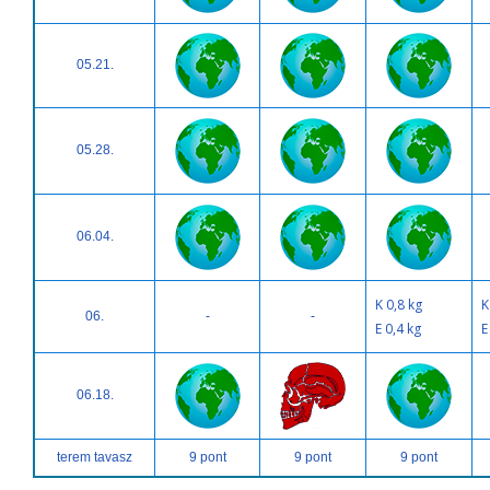
05.21.
05.28.
06.04.
K 0,8 kg
K
06.
-
-
E 0,4 kg
E
06.18.
terem tavasz
9 pont
9 pont
9 pont