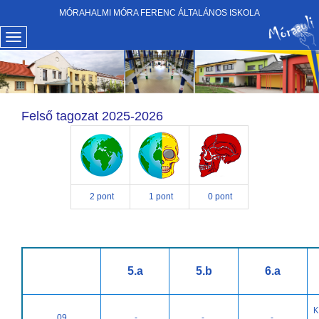
MÓRAHALMI MÓRA FERENC ÁLTALÁNOS ISKOLA
Felső tagozat 2025-2026
2 pont
1 pont
0 pont
5.a
5.b
6.a
K
09
-
-
-