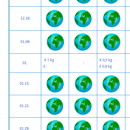
12.18.
01.08.
K 1 kg
K 0,5 kg
01.
-
E -
E 0,8 kg
01.15.
01.22.
01.29.