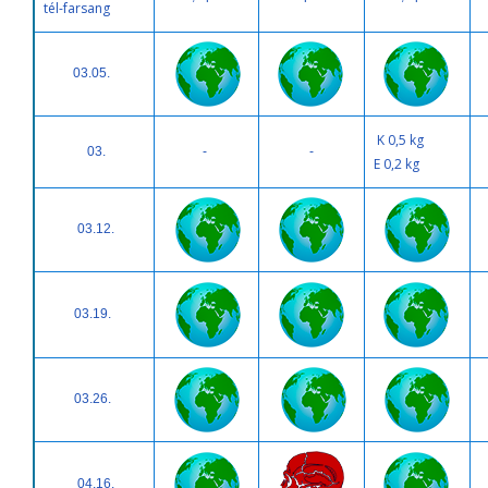
tél-farsang
03.05.
K 0,5 kg
03.
-
-
E 0,2 kg
03.12.
03.19.
03.26.
04.16.