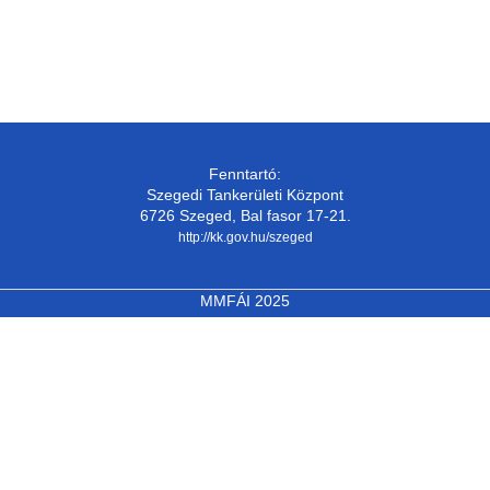
Fenntartó:
Szegedi Tankerületi Központ
6726 Szeged, Bal fasor 17-21.
http://kk.gov.hu/szeged
MMFÁI 2025