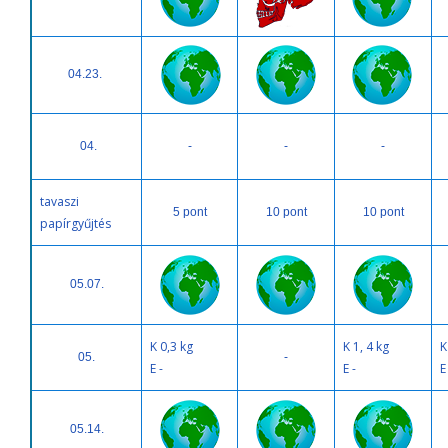
04.23.
04.
-
-
-
tavaszi
5 pont
10 pont
10 pont
papírgyűjtés
05.07.
K 0,3 kg
K 1, 4 kg
K
05.
-
E -
E -
E
05.14.