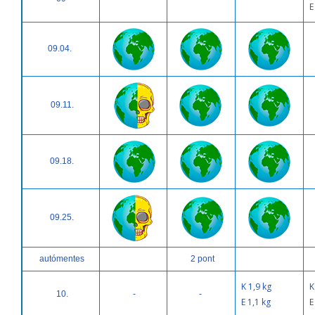
E
09.04.
09.11.
09.18.
09.25.
autómentes
2 pont
K 1,9 kg
K
10.
-
-
E 1,1 kg
E