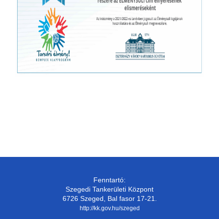
Fenntartó:
Szegedi Tankerületi Központ
6726 Szeged, Bal fasor 17-21.
http://kk.gov.hu/szeged