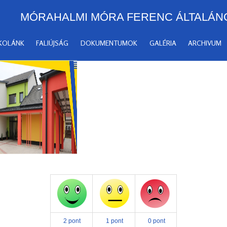
MÓRAHALMI MÓRA FERENC ÁLTALÁN
SKOLÁNK
FALIÚJSÁG
DOKUMENTUMOK
GALÉRIA
ARCHIVUM
2 pont
1 pont
0 pont