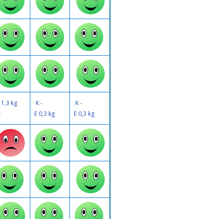
 1,3 kg
K -
K -
-
E 0,3 kg
E 0,3 kg