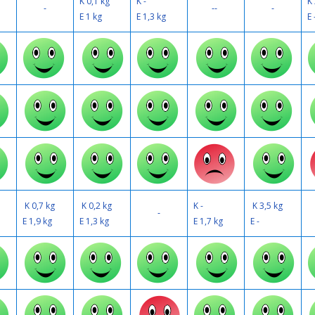
K 0,1 kg
K -
K 
-
--
-
E 1 kg
E 1,3 kg
E 
K 0,7 kg
K 0,2 kg
K -
K 3,5 kg
-
E 1,9 kg
E 1,3 kg
E 1,7 kg
E -