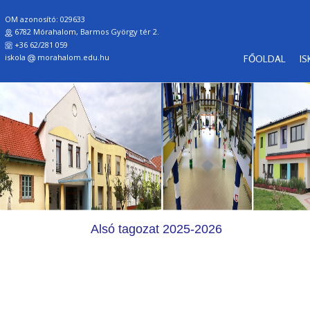
OM azonosító: 029633
6782 Mórahalom, Barmos György tér 2.
+36 62/281 059
iskola
morahalom.edu.hu
FŐOLDAL
I
Alsó tagozat 2025-2026