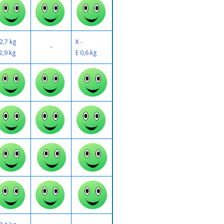
2,7 kg
K -
-
 2,9 kg
E 0,6 kg