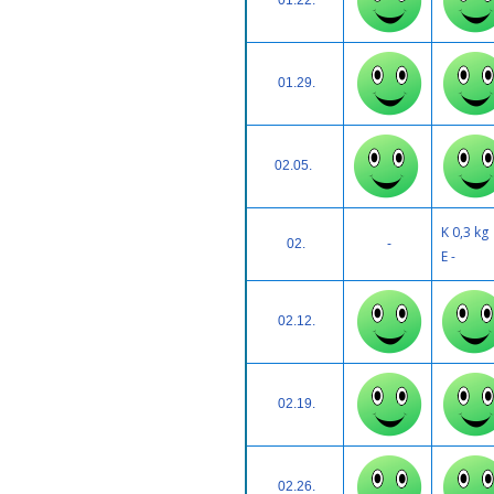
01.22.
01.29.
02.05.
K 0,3 kg
02.
-
E -
02.12.
02.19.
02.26.