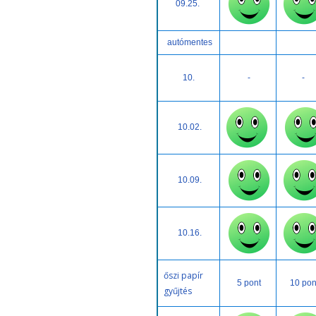
09.25.
autómentes
10.
-
-
10.02.
10.09.
10.16.
őszi papír
5 pont
10 pon
gyűjtés