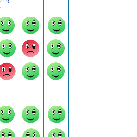
2,1 kg
-
-
-
-