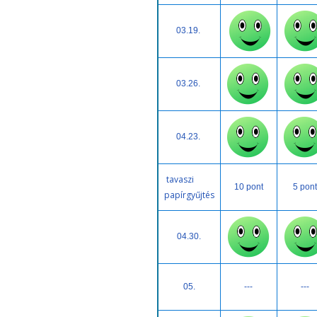
03.19.
03.26.
04.23.
tavaszi
10 pont
5 pon
papírgyűjtés
04.30.
05.
---
---