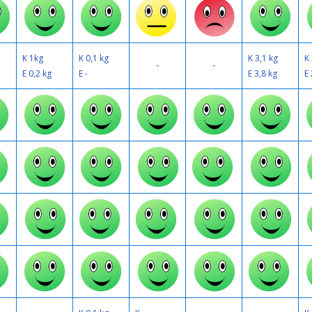
K 1kg
K 0,1 kg
K 3,1 kg
K 
-
-
E 0,2 kg
E -
E 3,8 kg
E