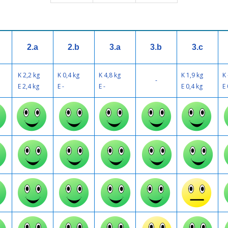
2.a
2.b
3.a
3.b
3.c
K 2,2 kg
K 0,4 kg
K 4,8 kg
K 1,9 kg
K 
-
E 2,4 kg
E -
E -
E 0,4 kg
E 