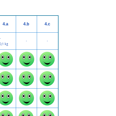
4.a
4.b
4.c
-
-
-
0,1 kg