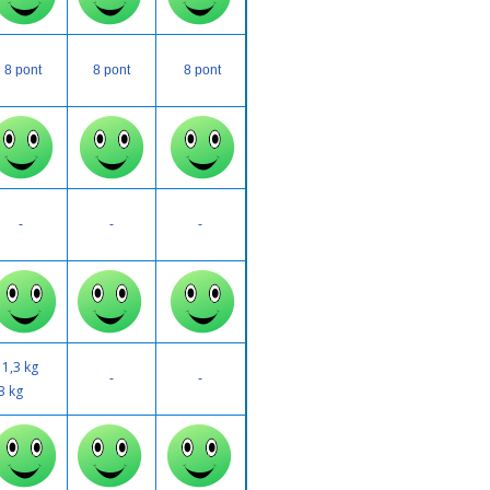
8 pont
8 pont
8 pont
-
-
-
 1,3 kg
-
-
3 kg