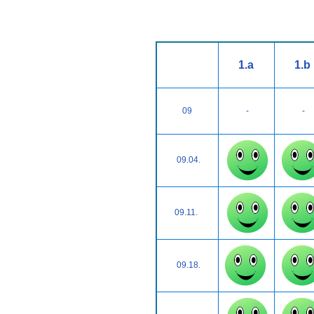
1.a
1.b
09
-
-
09.04.
09.11.
09.18.