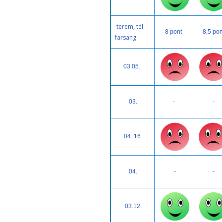
terem, tél-
8 pont
8,5 pon
farsang
03.05.
03.
-
-
04. 16.
04.
-
-
03.12.