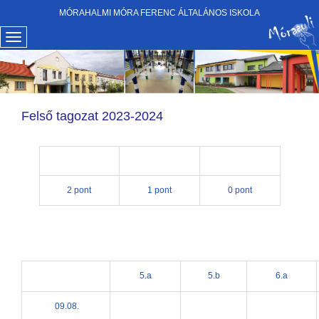
MÓRAHALMI MÓRA FERENC ÁLTALÁNOS ISKOLA
Felső tagozat 2023-2024
2 pont
1 pont
0 pont
5.a
5.b
6.a
09.08.