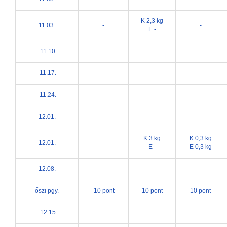
K 2,3 kg
11.03.
-
-
E -
11.10
11.17.
11.24.
12.01.
K 3 kg
K 0,3 kg
12.01.
-
E -
E 0,3 kg
12.08.
őszi pgy.
10 pont
10 pont
10 pont
12.15