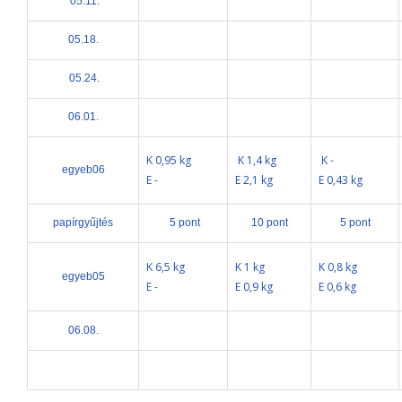
05.11.
05.18.
05.24.
06.01.
K 0,95 kg
K 1,4 kg
K -
egyeb06
E -
E 2,1 kg
E 0,43 kg
papírgyűjtés
5 pont
10 pont
5 pont
K 6,5 kg
K 1 kg
K 0,8 kg
egyeb05
E -
E 0,9 kg
E 0,6 kg
06.08.