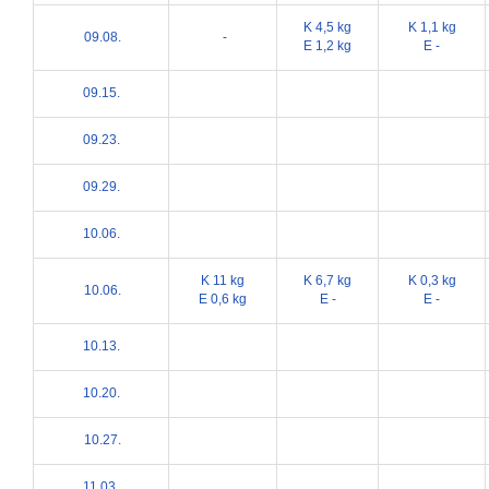
K 4,5 kg
K 1,1 kg
09.08.
-
E 1,2 kg
E -
09.15.
09.23.
09.29.
10.06.
K 11 kg
K 6,7 kg
K 0,3 kg
10.06.
E 0,6 kg
E -
E -
10.13.
10.20.
10.27.
11.03.