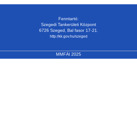
Fenntartó:
Szegedi Tankerületi Központ
6726 Szeged, Bal fasor 17-21.
http://kk.gov.hu/szeged
MMFÁI 2025