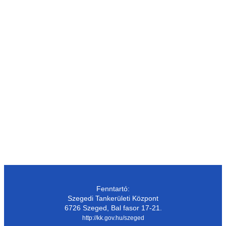
Fenntartó:
Szegedi Tankerületi Központ
6726 Szeged, Bal fasor 17-21.
http://kk.gov.hu/szeged