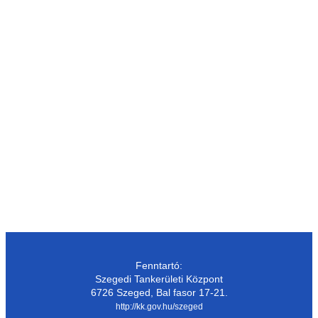
Fenntartó:
Szegedi Tankerületi Központ
6726 Szeged, Bal fasor 17-21.
http://kk.gov.hu/szeged