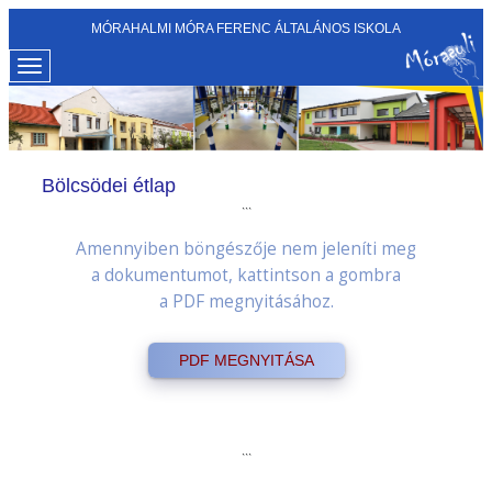
MÓRAHALMI MÓRA FERENC ÁLTALÁNOS ISKOLA
Bölcsödei étlap
```
Amennyiben böngészője nem jeleníti meg
a dokumentumot, kattintson a gombra
a PDF megnyitásához.
PDF MEGNYITÁSA
```