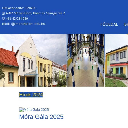
OM azonosító: 029633
6782 Mórahalom, Barmos György tér 2.
+36 62/281 059
iskola
morahalom.edu.hu
FŐOLDAL
I
Hírek 2024
Móra Gála 2025