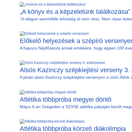
„A könyv és a képzeletünk találkozása”
“A világon semmiféle tehetség el nem vesz. Nem olyan bolon
Előkelő helyezések a szépíró versenye
A Kapocs Népfőiskola annak emlékére, hogy éppen 100 éve 
Alsós Kazinczy szépkiejtési verseny 3.
A járási alsós Kazinczy szépkiejtési versenyen a zsűri Ádok Zi
Atlétika többpróba megyei döntő
Május 6-án Szegeden a SZVSE atlétika pályáján került megre
Atlétika többpróba körzeti diákolimpia