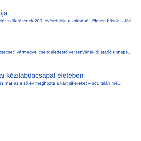
íja
ór születésének 200. évfordulója alkalmából „Eleven hősök – Jók...
ázsecset” vármegyei csendéletfestő versenyének díjátadó ünneps...
lai kézilabdacsapat életében
és már az első év meghozta a várt sikereket – sőt, talán mé...