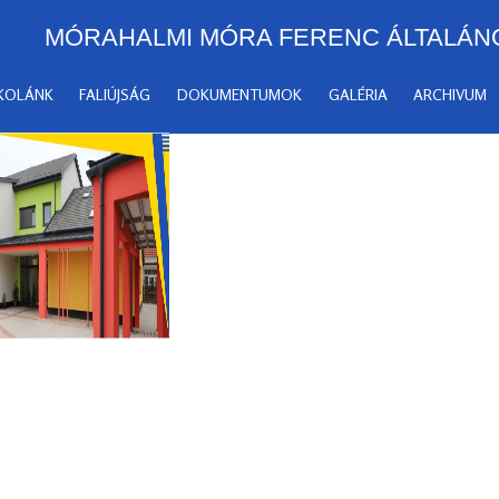
MÓRAHALMI MÓRA FERENC ÁLTALÁN
SKOLÁNK
FALIÚJSÁG
DOKUMENTUMOK
GALÉRIA
ARCHIVUM