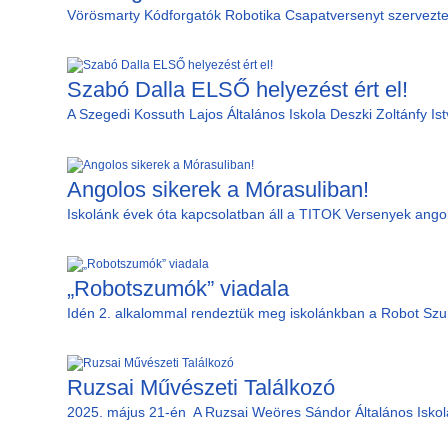
Vörösmarty Kódforgatók Robotika Csapatversenyt szerveztek
Szabó Dalla ELSŐ helyezést ért el!
A Szegedi Kossuth Lajos Általános Iskola Deszki Zoltánfy Is
Angolos sikerek a Mórasuliban!
Iskolánk évek óta kapcsolatban áll a TITOK Versenyek angol 
„Robotszumók” viadala
Idén 2. alkalommal rendeztük meg iskolánkban a Robot Szum
Ruzsai Művészeti Találkozó
2025. május 21-én A Ruzsai Weöres Sándor Általános Iskola 