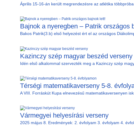
Április 15-16-án került megrendezésre az atlétika többpróba
Bajnok a nyeregben – Patrik országos ba
Bakos Patrik(3.b) első helyezést ért el az országos Diákolimp
Kazinczy szép magyar beszéd verseny
Idén első alkalommal szervezték meg a Kazinczy szép magya
Térségi matematikaverseny 5-8. évfol
A VIII. Forráskút Kupa elnevezésű matematikaversenyen iskol
Vármegyei helyesírási verseny
2025 május 8. Eredmények: 2. évfolyam 3. évfolyam 4. évfo