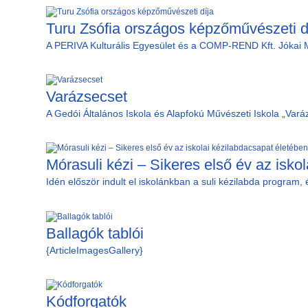
Turu Zsófia országos képzőművészeti d
A PERIVA Kulturális Egyesület és a COMP-REND Kft. Jókai M
Varázsecset
A Gedói Általános Iskola és Alapfokú Művészeti Iskola „Var
Mórasuli kézi – Sikeres első év az isko
Idén először indult el iskolánkban a suli kézilabda program, 
Ballagók tablói
{ArticleImagesGallery}
Kódforgatók