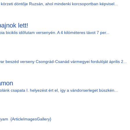
 körzeti döntője Ruzsán, ahol mindenki korcsoportban képvisel...
jnok lett!
ia biciklis időfutam versenyén. A 4 kilóméteres távot 7 per...
r beszéd verseny Csongrád-Csanád vármegyei fordulóját április 2...
yamon
ánk csapata I. helyezést ért el, így a vándorserleget büszkén...
lyam {ArticleImagesGallery}