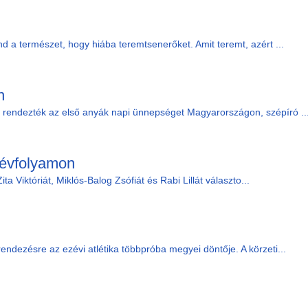
d a természet, hogy hiába teremtsenerőket. Amit teremt, azért ...
n
rendezték az első anyák napi ünnepséget Magyarországon, szépíró ..
 évfolyamon
ta Viktóriát, Miklós-Balog Zsófiát és Rabi Lillát választo...
ndezésre az ezévi atlétika többpróba megyei döntője. A körzeti...