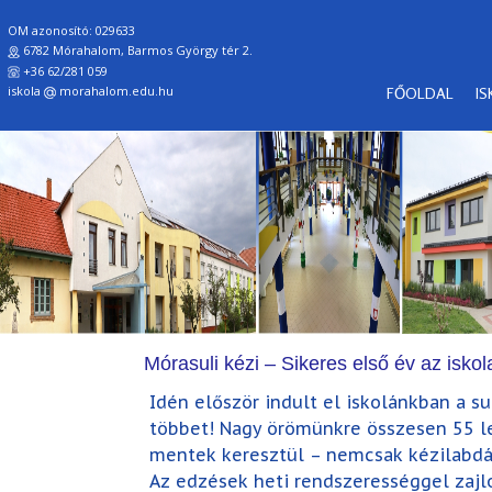
OM azonosító: 029633
6782 Mórahalom, Barmos György tér 2.
+36 62/281 059
iskola
morahalom.edu.hu
FŐOLDAL
I
Mórasuli kézi – Sikeres első év az isko
Idén először indult el iskolánkban a su
többet! Nagy örömünkre összesen 55 lel
mentek keresztül – nemcsak kézilabdás
Az edzések heti rendszerességgel zajl