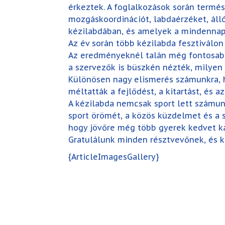
érkeztek. A foglalkozások során termés
mozgáskoordinációt, labdaérzéket, ál
kézilabdában, és amelyek a mindennapi
Az év során több kézilabda fesztiválon
Az eredményeknél talán még fontosabb,
a szervezők is büszkén nézték, milyen 
Különösen nagy elismerés számunkra, h
méltatták a fejlődést, a kitartást, és
A kézilabda nemcsak sport lett számun
sport örömét, a közös küzdelmet és a s
hogy jövőre még több gyerek kedvet k
Gratulálunk minden résztvevőnek, és kö
{ArticleImagesGallery}