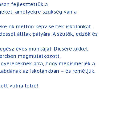
san fejlesztettük a
geket, amelyekre szükség van a
ekeink méltón képviselték iskolánkat.
ssel álltak pályára. A szülők, edzők és
 egész éves munkáját. Dicséretükkel
t percben megmutatkozott.
 gyerekeknek arra, hogy megismerjék a
ilabdának az iskolánkban – és reméljük,
ett volna létre!