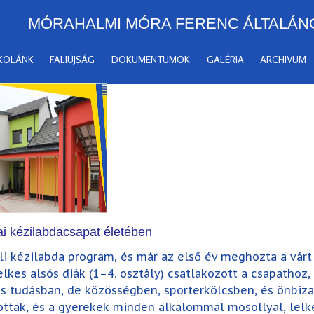
MÓRAHALMI MÓRA FERENC ÁLTALÁN
SKOLÁNK
FALIÚJSÁG
DOKUMENTUMOK
GALÉRIA
ARCHIVUM
lai kézilabdacsapat életében
li kézilabda program, és már az első év meghozta a várt 
kes alsós diák (1–4. osztály) csatlakozott a csapathoz,
 tudásban, de közösségben, sporterkölcsben, és önbiza
ottak, és a gyerekek minden alkalommal mosollyal, lelk