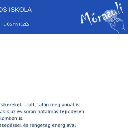
OS ISKOLA
E-ÜGYINTÉZÉS
sikereket – sőt, talán még annál is
 akik az év során hatalmas fejlődésen
lomban is.
esedéssel és rengeteg energiával