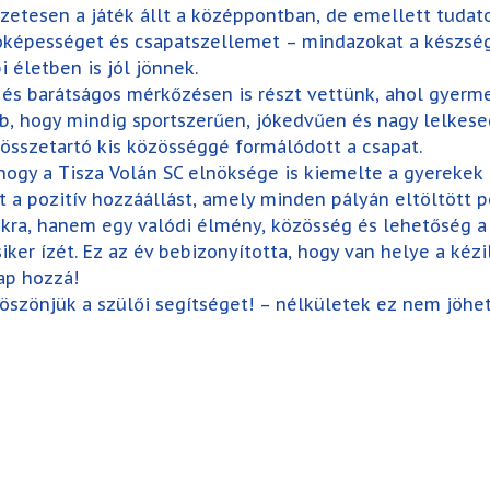
zetesen a játék állt a középpontban, de emellett tudato
lóképességet és csapatszellemet – mindazokat a készsé
 életben is jól jönnek.
 és barátságos mérkőzésen is részt vettünk, ahol gyerm
 hogy mindig sportszerűen, jókedvűen és nagy lelkesedé
összetartó kis közösséggé formálódott a csapat.
ogy a Tisza Volán SC elnöksége is kiemelte a gyerekek
 azt a pozitív hozzáállást, amely minden pályán eltöltöt
kra, hanem egy valódi élmény, közösség és lehetőség a
iker ízét. Ez az év bebizonyította, hogy van helye a kéz
ap hozzá!
szönjük a szülői segítséget! – nélkületek ez nem jöhet